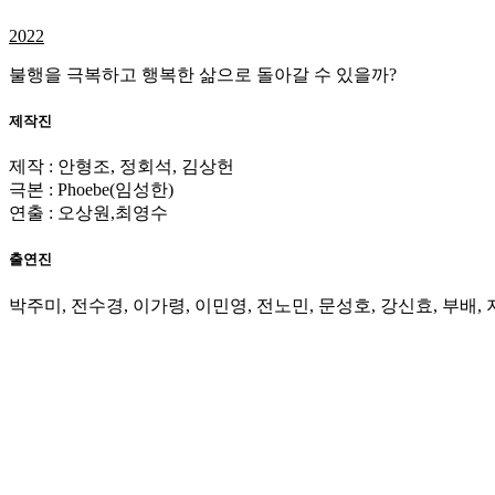
2022
불행을 극복하고 행복한 삶으로 돌아갈 수 있을까?
제작진
제작 : 안형조, 정회석, 김상헌
극본 : Phoebe(임성한)
연출 : 오상원,최영수
출연진
박주미, 전수경, 이가령, 이민영, 전노민, 문성호, 강신효, 부배,